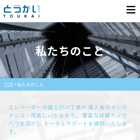
私たちのこと
TOP
私たちのこと
エレベーターの据え付け工事や
導入後のメンテ
ナンス・改善にいたるまで、
豊富な経験とノウ
ハウを活かし
トータルサポートを提供いたしま
す。